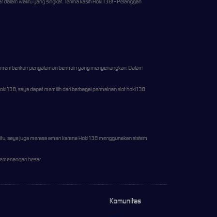
r dalam waktu yang singkat. Terima kasih Hoki138!
-
Pelanggan
at memberikan pengalaman bermain yang menyenangkan. Dalam
oki138, saya dapat memilih dari berbagai permainan slot hoki138
 itu, saya juga merasa aman karena Hoki138 menggunakan sistem
kemenangan besar.
Komunitas