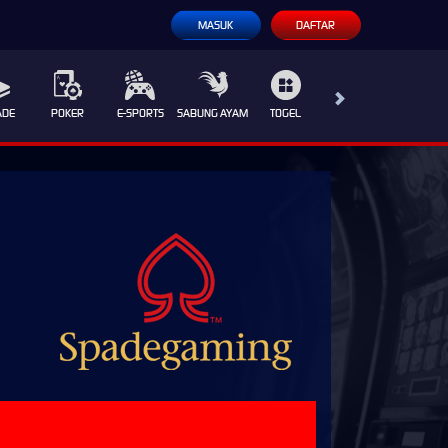
MASUK
DAFTAR
ADE
POKER
E-SPORTS
SABUNG AYAM
TOGEL
PROMOSI