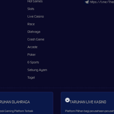
Hot Games
https://t.me/The
Slots
Live Casino
Race
Olahraga
Crash Game
Arcade
Poker
E-Sports
Sabung Ayam
Togel
RUHAN OLAHRAGA
TARUHAN LIVE KASINO
ook Gaming Platform Terbaik
Platform Pilihan bagi perusahaan-perusa