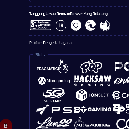
Tanggung Jawab Bermain
Browser Yang Didukung
Platform Penyedia Layanan
Slots