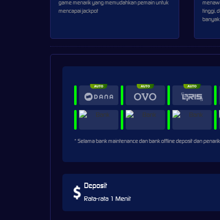
game menarik yang memudahkan pemain untuk
menawar
mencapai jackpot
tinggi,
banyak 
* Selama bank maintenance dan bank offline deposit dan penarik
Deposit
Rata-rata 1 Menit