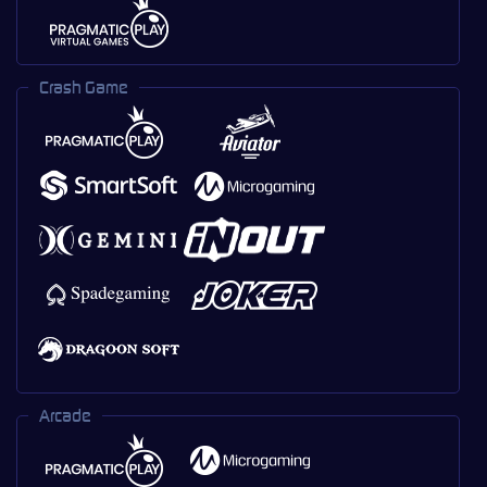
Crash Game
Arcade