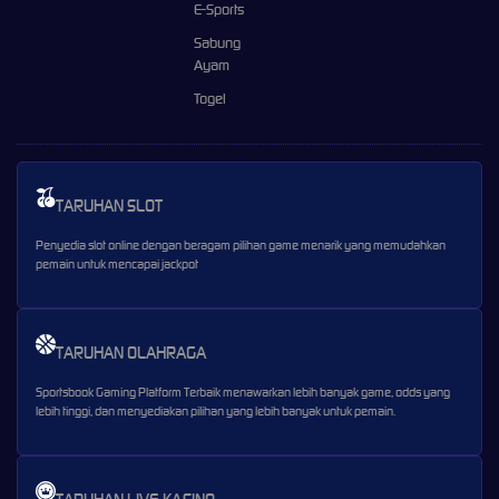
E-Sports
Sabung
Ayam
Togel
TARUHAN SLOT
Penyedia slot online dengan beragam pilihan game menarik yang memudahkan
pemain untuk mencapai jackpot
TARUHAN OLAHRAGA
Sportsbook Gaming Platform Terbaik menawarkan lebih banyak game, odds yang
lebih tinggi, dan menyediakan pilihan yang lebih banyak untuk pemain.