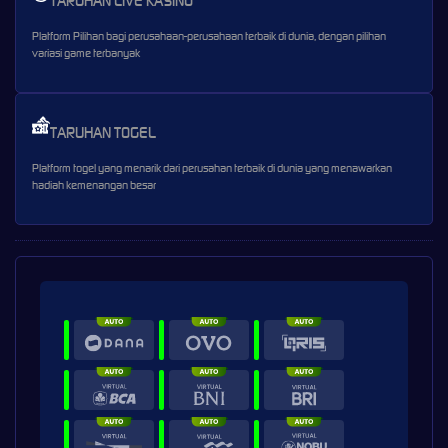
TARUHAN LIVE KASINO
Platform Pilihan bagi perusahaan-perusahaan terbaik di dunia, dengan pilihan
variasi game terbanyak
TARUHAN TOGEL
Platform togel yang menarik dari perusahan terbaik di dunia yang menawarkan
hadiah kemenangan besar