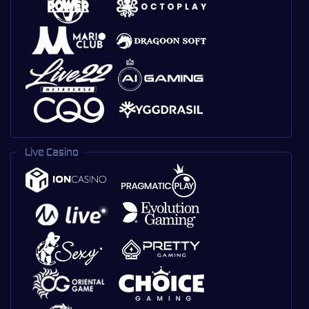
Live Casino