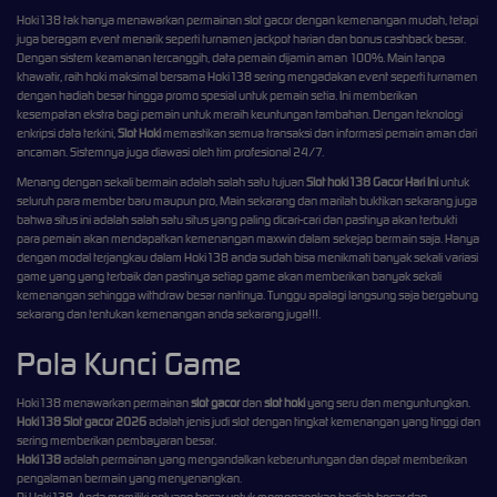
Hoki138 tak hanya menawarkan permainan slot gacor dengan kemenangan mudah, tetapi
juga beragam event menarik seperti turnamen jackpot harian dan bonus cashback besar.
Dengan sistem keamanan tercanggih, data pemain dijamin aman 100%. Main tanpa
khawatir, raih hoki maksimal bersama Hoki138 sering mengadakan event seperti turnamen
dengan hadiah besar hingga promo spesial untuk pemain setia. Ini memberikan
kesempatan ekstra bagi pemain untuk meraih keuntungan tambahan. Dengan teknologi
enkripsi data terkini,
Slot Hoki
memastikan semua transaksi dan informasi pemain aman dari
ancaman. Sistemnya juga diawasi oleh tim profesional 24/7.
Menang dengan sekali bermain adalah salah satu tujuan
Slot hoki138 Gacor Hari Ini
untuk
seluruh para member baru maupun pro, Main sekarang dan marilah buktikan sekarang juga
bahwa situs ini adalah salah satu situs yang paling dicari-cari dan pastinya akan terbukti
para pemain akan mendapatkan kemenangan maxwin dalam sekejap bermain saja. Hanya
dengan modal terjangkau dalam Hoki138 anda sudah bisa menikmati banyak sekali variasi
game yang yang terbaik dan pastinya setiap game akan memberikan banyak sekali
kemenangan sehingga withdraw besar nantinya. Tunggu apalagi langsung saja bergabung
sekarang dan tentukan kemenangan anda sekarang juga!!!.
Pola Kunci Game
Hoki138 menawarkan permainan
slot gacor
dan
slot hoki
yang seru dan menguntungkan.
Hoki138 Slot gacor 2026
adalah jenis judi slot dengan tingkat kemenangan yang tinggi dan
sering memberikan pembayaran besar.
Hoki138
adalah permainan yang mengandalkan keberuntungan dan dapat memberikan
pengalaman bermain yang menyenangkan.