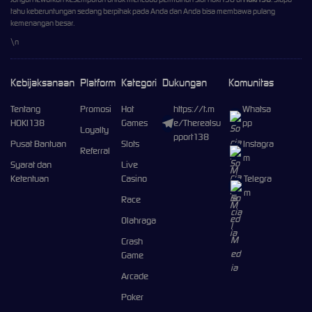
tahu keberuntungan sedang berpihak pada Anda dan Anda bisa membawa pulang
kemenangan besar.
\n
Kebijaksanaan
Platform
Kategori
Dukungan
Komunitas
Tentang
Promosi
Hot
https://t.m
Whatsa
HOKI138
Games
e/Therealsu
pp
Loyalty
pport138
Pusat Bantuan
Slots
Instagra
Referral
m
Syarat dan
Live
Ketentuan
Casino
Telegra
m
Race
Olahraga
Crash
Game
Arcade
Poker