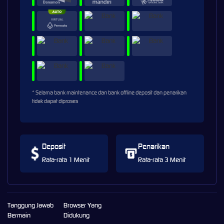
* Selama bank maintenance dan bank offline deposit dan penarikan
tidak dapat diproses
Deposit
Penarikan
Rata-rata 1 Menit
Rata-rata 3 Menit
Tanggung Jawab
Browser Yang
Bermain
Didukung