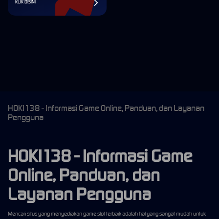
KLIK DISINI
HOKI138 - Informasi Game Online, Panduan, dan Layanan
Pengguna
HOKI138 - Informasi Game
Online, Panduan, dan
Layanan Pengguna
Mencari situs yang menyediakan game slot terbaik adalah hal yang sangat mudah untuk