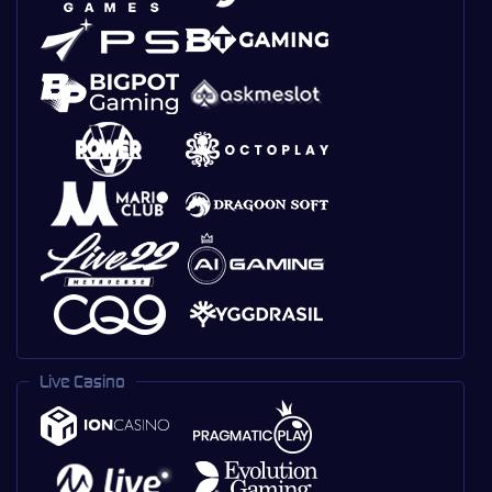
Live Casino