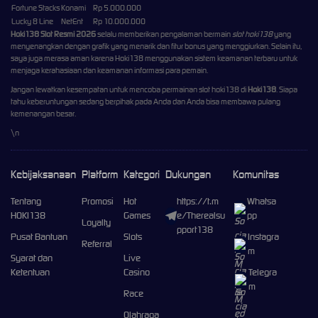
Fortune Stacks
Konami
Rp 5.000.000
Lucky 8 Line
NetEnt
Rp 10.000.000
Hoki138 Slot Resmi 2026
selalu memberikan pengalaman bermain
slot hoki138
yang
menyenangkan dengan grafik yang menarik dan fitur bonus yang menggiurkan. Selain itu,
saya juga merasa aman karena Hoki138 menggunakan sistem keamanan terbaru untuk
menjaga kerahasiaan dan keamanan informasi para pemain.
Jangan lewatkan kesempatan untuk mencoba permainan slot hoki138 di
Hoki138
. Siapa
tahu keberuntungan sedang berpihak pada Anda dan Anda bisa membawa pulang
kemenangan besar.
\n
Kebijaksanaan
Platform
Kategori
Dukungan
Komunitas
Tentang
Promosi
Hot
https://t.m
Whatsa
HOKI138
Games
e/Therealsu
pp
Loyalty
pport138
Pusat Bantuan
Slots
Instagra
Referral
m
Syarat dan
Live
Ketentuan
Casino
Telegra
m
Race
Olahraga