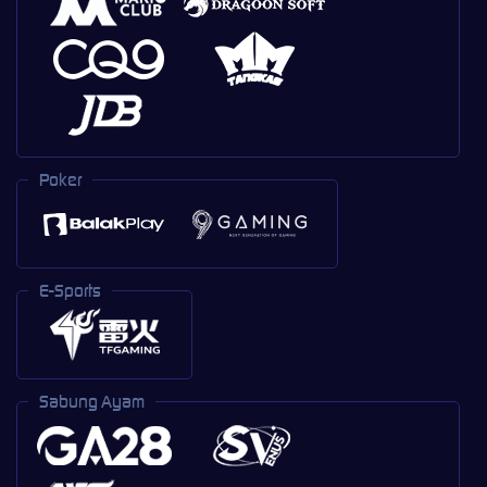
Poker
E-Sports
Sabung Ayam