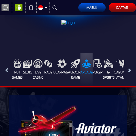
MASUK
DAFTAR
HOT
SLOTS
LIVE
RACE
OLAHRAGA
CRASH
ARCADE
POKER
E-
SABUNG
TOGE
GAMES
CASINO
GAME
SPORTS
AYAM