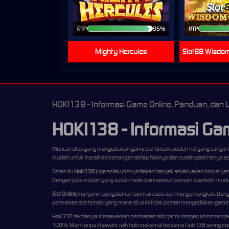
RTP
95%
RTP
Mighty Hercules
Slot88 Wisdom
HOKI138 - Informasi Game Online, Panduan, da
HOKI138 - Informasi G
Mencari situs yang menyediakan game slot terbaik adalah hal yang sanga
mudah untuk meraih kemenangan setiap harinya dan sudah pasti hanya ada d
Selain itu
Hoki138
juga selalu menyediakan banyak sekali varian bonus yang 
Dengan pola mudah yang sudah hadir disini seluruh pemain bisa lebih m
Slot Online
menjamin pengalaman bermain seru dan menguntungkan. Dengan pe
permainan slot terbaik yang mana situs ini tidak pernah menyediakan gam
Hoki138 tak hanya menawarkan permainan slot gacor dengan kemenangan m
100%. Main tanpa khawatir, raih hoki maksimal bersama Hoki138 sering m