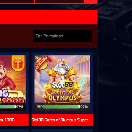
IDR
8,285,000.00
Gates of Olympus 1000
pe****3
IDR
6,352,000.00
Gates of Olympus 1000
pe****3
IDR
6,045,000.00
Gates of Olympus 1000
pe****3
IDR
4,657,000.00
Gates of Olympus 1000
dama****9
IDR
4,114,250.00
Gates of Olympus 1000
ra****9
97%
RTP
97%
IDR
3,927,000.00
Nexus Aztec Gems
or 1000
Slot88 Gates of Olympus Super Scatter
pe****3
IDR
3,861,000.00