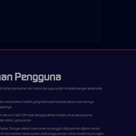
anan Pengguna
di setiap permainan slot online dan juga sudah tersedia banyak sekali pola
k selalu memberikan hadiah yang berlimpah kepada seluruh pemainnya.
angannya.
s ini. Hoki138 hadir sebagai pilihan terbaik untuk para pecinta
 dan sistem yang aman.
 besar. Dengan sistem keamanan tercanggih, data pemain dijamin aman
. Ini memberikan kesempatan ekstra bagi pemain untuk meraih keuntungan