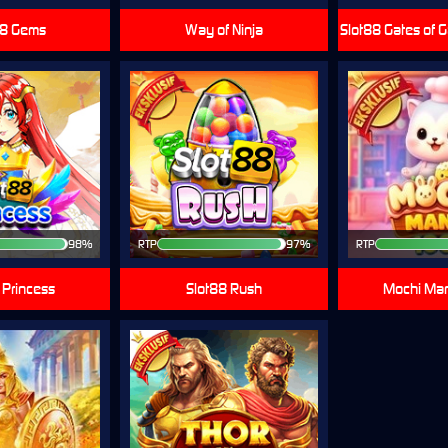
88 Gems
Way of Ninja
Slot88 Gates of 
98%
RTP
97%
RTP
 Princess
Slot88 Rush
Mochi Ma