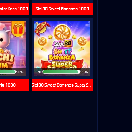
Gatot Kaca 1000
Slot88 Sweet Bonanza 1000
98%
RTP
95%
nia 1000
Slot88 Sweet Bonanza Super Scatter