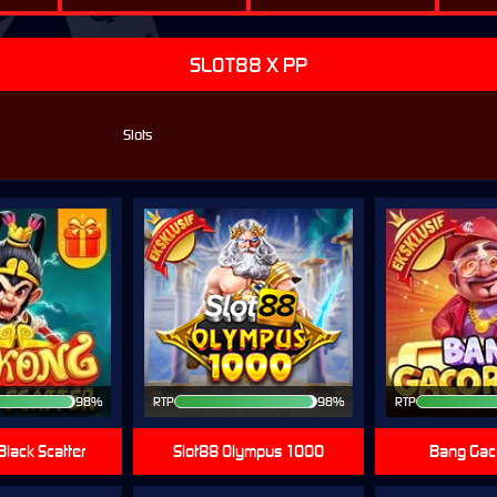
SLOT88 X PP
Slots
98%
RTP
98%
RTP
lack Scatter
Slot88 Olympus 1000
Bang Gac