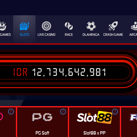
 GAMES
SLOTS
LIVE CASINO
RACE
OLAHRAGA
CRASH GAME
ARC
IDR
12,734,642,981
i
i
i
a
PG Soft
Slot88 x PP