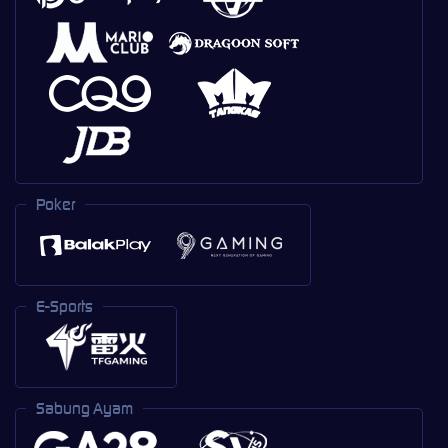
Poker
E-Sports
Sabung Ayam