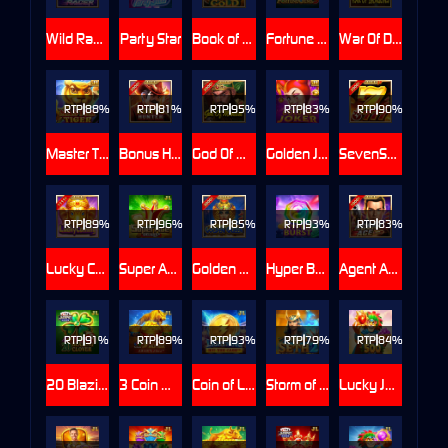
Wild Racer
Party Star
Book of Gold
Fortune Gems 3
War Of Dragons
RTP
88%
RTP
81%
RTP
95%
RTP
83%
RTP
90%
Master Tiger
Bonus Hunter
God Of Martial
Golden Joker
SevenSevenSeven
RTP
89%
RTP
96%
RTP
85%
RTP
93%
RTP
83%
Lucky Coming
Super Ace Deluxe
Golden Queen
Hyper Burst
Agent Ace
RTP
91%
RTP
89%
RTP
93%
RTP
79%
RTP
84%
20 Blazing Clover
3 Coin Wild Tiger
Coin of Lightning
Storm of Seth 2
Lucky Jaguar 500