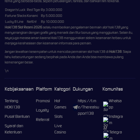
tema yang berbeda-beda, seperti petualangan, fantasi, dan bahkan film terkenal.
Dragon's Luck
Red Tiger
Rp 3.000.000
Fortune Stacks
Konami
Rp 5.000.000
Lucky 8 Line
NetEnt
Rp 10.000.000
Hoki138 Slot Resmi 2026
selalu memberikan pengalaman bermain
slot hoki138
yang
menyenangkan dengan grafik yang menarik dan fitur bonus yang menggiurkan. Selain itu,
saya juga merasa aman karena Hoki138 menggunakan sistem keamanan terbaru untuk
menjaga kerahasiaan dan keamanan informasi para pemain.
Jangan lewatkan kesempatan untuk mencoba permainan slot hoki138 di
Hoki138
. Siapa
tahu keberuntungan sedang berpihak pada Anda dan Anda bisa membawa pulang
kemenangan besar.
\n
Kebijaksanaan
Platform
Kategori
Dukungan
Komunitas
Tentang
Promosi
Hot
https://t.m
Whatsa
HOKI138
Games
e/Therealsu
pp
Loyalty
pport138
Pusat Bantuan
Slots
Instagra
Referral
m
Syarat dan
Live
Ketentuan
Casino
Telegra
m