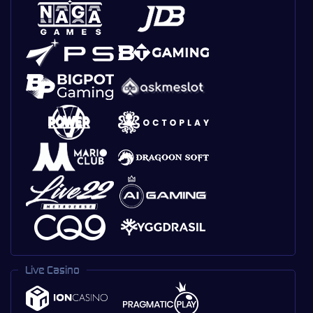
Live Casino