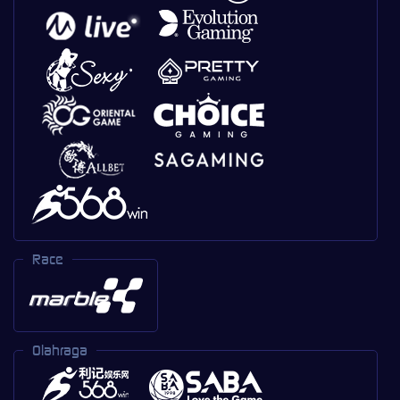
Race
Olahraga