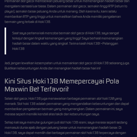
Permainan slot gacor memberikan peluang besar untuk memenangkan hadiah besar dan
mengalami sensasi luar biasa. Dalam permainan slot gacor, semakin tinggi RTP (return to
player), semakin besar peluang Anda untuk menang. Oleh karena itu, kami selalu
memberikan RTP yang tinggi untuk memastikan bahwa Anda memiliki pengalaman
bermain yang terbaik di Hoki138.
Saat saya pertama kali mencoba bermain slot gacor di Hoki138, saya sangat
terkejut dengan tingkat kemenangan yang tinggi! Saya berhasil memenangkan
hadiah besar dalam waktu yang singkat. Terima kasih Hoki138!
-
Pelanggan
Hoki138
Jadi, jangan lewatkan kesempatan untuk memainkan slot gacor di Hoki138 sekarang juga.
Buktikan keberuntungan Anda dan menangkan hadiah besar hari ini!
Kini Situs Hoki138 Memepercayai Pola
Maxwin Bet Terfavorit
Selain slot gacor, Hoki138 juga menawarkan berbagai permainan
slot hoki138
yang
menarik. Slot hoki 138 adalah permainan yang mengandalkan keberuntungan dan dapat
memberikan pengalaman bermain yang menyenangkan. Dalam permainan ini, saya
merasa seperti memiliki kendali atas takdir dan keberuntungan saya.
Setiap kali saya memutar gulungan judi slot hoki 138 resmi, saya merasa seperti sedang
memasuki dunia ajaib dengan peluang besar untuk memenangkan hadiah besar. Di
Hoki138, saya dapat memilih dari berbagai permainan slot hoki138 terpercaya dengan