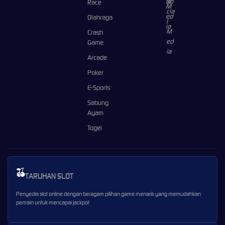
Race
Olahraga
Crash
Game
Arcade
Poker
E-Sports
Sabung
Ayam
Togel
TARUHAN SLOT
Penyedia slot online dengan beragam pilihan game menarik yang memudahkan
pemain untuk mencapai jackpot