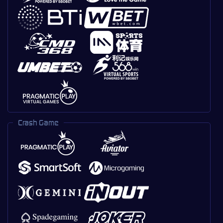
Crash Game