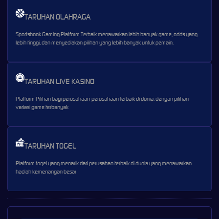
TARUHAN OLAHRAGA
Sportsbook Gaming Platform Terbaik menawarkan lebih banyak game, odds yang
lebih tinggi, dan menyediakan pilihan yang lebih banyak untuk pemain.
TARUHAN LIVE KASINO
Platform Pilihan bagi perusahaan-perusahaan terbaik di dunia, dengan pilihan
variasi game terbanyak
TARUHAN TOGEL
Platform togel yang menarik dari perusahan terbaik di dunia yang menawarkan
hadiah kemenangan besar