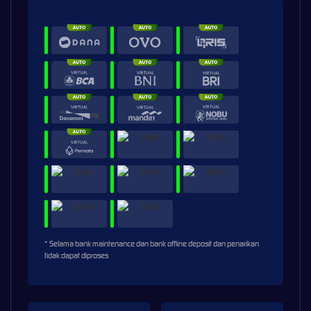
* Selama bank maintenance dan bank offline deposit dan penarikan
tidak dapat diproses