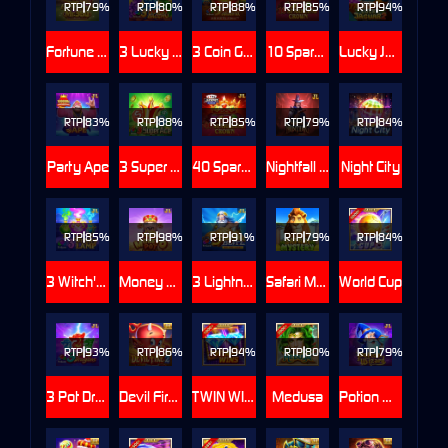
RTP
79%
RTP
80%
RTP
88%
RTP
85%
RTP
94%
Fortune Gems Legend
3 Lucky Baozhu
3 Coin Golden OX
10 Sparkling Crown
Lucky Jaguar 2
RTP
83%
RTP
88%
RTP
85%
RTP
79%
RTP
84%
Party Ape
3 Super Ace
40 Sparkling Crown
Nightfall Hunting
Night City
RTP
85%
RTP
98%
RTP
91%
RTP
79%
RTP
84%
3 Witch's Lamp
Money Pot
3 Lightning Blitz
Safari Mystery
World Cup
RTP
93%
RTP
86%
RTP
94%
RTP
80%
RTP
79%
3 Pot Dragons
Devil Fire 2
TWIN WINS
Medusa
Potion Wizard