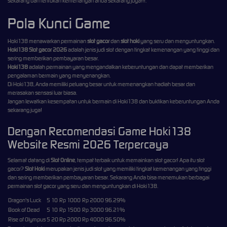
sekarang dan tentukan kemenangan anda sekarang juga!!!.
Pola Kunci Game
Hoki138 menawarkan permainan
slot gacor
dan
slot hoki
yang seru dan menguntungkan.
Hoki138 Slot gacor 2026
adalah jenis judi slot dengan tingkat kemenangan yang tinggi dan
sering memberikan pembayaran besar.
Hoki138
adalah permainan yang mengandalkan keberuntungan dan dapat memberikan
pengalaman bermain yang menyenangkan.
Di Hoki138, Anda memiliki peluang besar untuk memenangkan hadiah besar dan
merasakan sensasi luar biasa.
Jangan lewatkan kesempatan untuk bermain di Hoki138 dan buktikan keberuntungan Anda
sekarang juga!
Dengan Recomendasi Game Hoki138
Website Resmi 2026 Terpercaya
Selamat datang di
Slot Online
, tempat terbaik untuk memainkan slot gacor! Apa itu slot
gacor?
Slot Hoki
merupakan jenis judi slot yang memiliki tingkat kemenangan yang tinggi
dan sering memberikan pembayaran besar. Sekarang Anda bisa menemukan berbagai
permainan slot gacor yang seru dan menguntungkan di Hoki138.
Dragon's Luck
5
10
Rp 1000
Rp 2000
96.29%
Book of Dead
5
10
Rp 1500
Rp 3000
96.21%
Rise of Olympus
5
20
Rp 2000
Rp 4000
96.50%