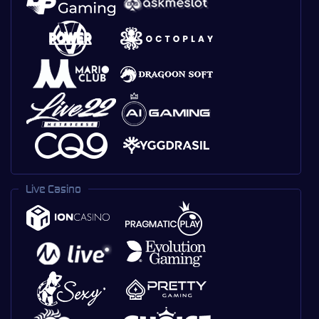
Live Casino