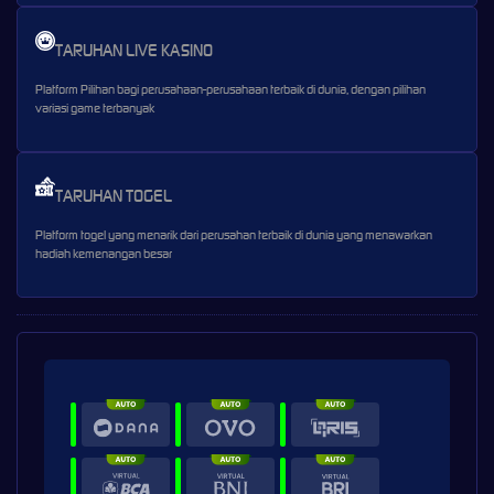
TARUHAN LIVE KASINO
Platform Pilihan bagi perusahaan-perusahaan terbaik di dunia, dengan pilihan
variasi game terbanyak
TARUHAN TOGEL
Platform togel yang menarik dari perusahan terbaik di dunia yang menawarkan
hadiah kemenangan besar