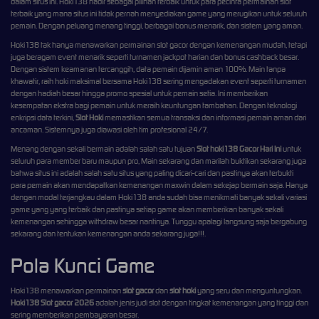
dalam situs ini. Hoki138 hadir sebagai pilihan terbaik untuk para pecinta permainan slot
terbaik yang mana situs ini tidak pernah menyediakan game yang merugikan untuk seluruh
pemain. Dengan peluang menang tinggi, berbagai bonus menarik, dan sistem yang aman.
Hoki138 tak hanya menawarkan permainan slot gacor dengan kemenangan mudah, tetapi
juga beragam event menarik seperti turnamen jackpot harian dan bonus cashback besar.
Dengan sistem keamanan tercanggih, data pemain dijamin aman 100%. Main tanpa
khawatir, raih hoki maksimal bersama Hoki138 sering mengadakan event seperti turnamen
dengan hadiah besar hingga promo spesial untuk pemain setia. Ini memberikan
kesempatan ekstra bagi pemain untuk meraih keuntungan tambahan. Dengan teknologi
enkripsi data terkini,
Slot Hoki
memastikan semua transaksi dan informasi pemain aman dari
ancaman. Sistemnya juga diawasi oleh tim profesional 24/7.
Menang dengan sekali bermain adalah salah satu tujuan
Slot hoki138 Gacor Hari Ini
untuk
seluruh para member baru maupun pro, Main sekarang dan marilah buktikan sekarang juga
bahwa situs ini adalah salah satu situs yang paling dicari-cari dan pastinya akan terbukti
para pemain akan mendapatkan kemenangan maxwin dalam sekejap bermain saja. Hanya
dengan modal terjangkau dalam Hoki138 anda sudah bisa menikmati banyak sekali variasi
game yang yang terbaik dan pastinya setiap game akan memberikan banyak sekali
kemenangan sehingga withdraw besar nantinya. Tunggu apalagi langsung saja bergabung
sekarang dan tentukan kemenangan anda sekarang juga!!!.
Pola Kunci Game
Hoki138 menawarkan permainan
slot gacor
dan
slot hoki
yang seru dan menguntungkan.
Hoki138 Slot gacor 2026
adalah jenis judi slot dengan tingkat kemenangan yang tinggi dan
sering memberikan pembayaran besar.