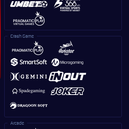
Crash Game
Arcade