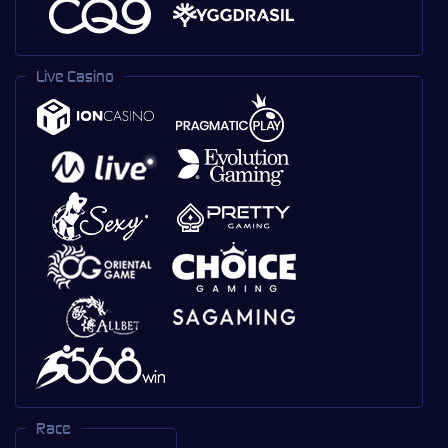
Live Casino
Race