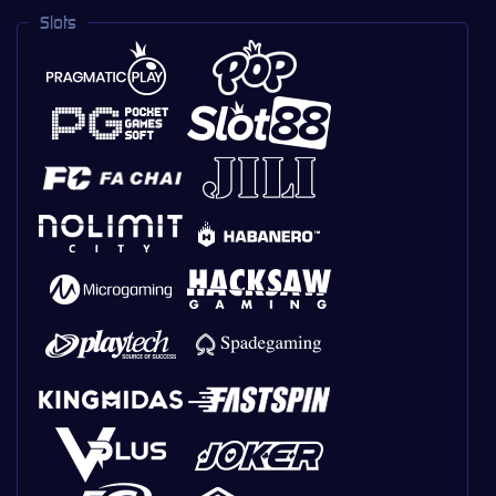
Slots