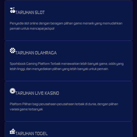
TARUHAN SLOT
Penyedia slot online dengan beragam pilihan game menarik yang memudahkan
pemain untuk mencapai jackpot
TARUHAN OLAHRAGA
Sportsbook Gaming Platform Terbaik menawarkan lebih banyak game, odds yang
lebih tinggi, dan menyediakan pilihan yang lebih banyak untuk pemain.
TARUHAN LIVE KASINO
Platform Pilihan bagi perusahaan-perusahaan terbaik di dunia, dengan pilihan
variasi game terbanyak
TARUHAN TOGEL