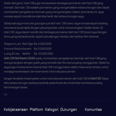
Selain slot gacor, Hoki138 juga menawarkan berbagai permainan
slot hoki138
yang
menarik. Slot hoki 138 adalah permainan yang mengandalkan keberuntungan dan dapat
memberikan pengalaman bermain yang menyenangkan. Dalam permainan ini, saya
merasa seperti memiliki kendali atas takdir dan keberuntungan saya.
Setiap kali saya memutar gulungan judi slot hoki 138 resmi, saya merasa seperti sedang
memasuki dunia ajaib dengan peluang besar untuk memenangkan hadiah besar. Di
Hoki138, saya dapat memilih dari berbagai permainan slot hoki138 terpercaya dengan
tema yang berbeda-beda, seperti petualangan, fantasi, dan bahkan film terkenal.
Dragon's Luck
Red Tiger
Rp 3.000.000
Fortune Stacks
Konami
Rp 5.000.000
Lucky 8 Line
NetEnt
Rp 10.000.000
Hoki138 Slot Resmi 2026
selalu memberikan pengalaman bermain
slot hoki138
yang
menyenangkan dengan grafik yang menarik dan fitur bonus yang menggiurkan. Selain itu,
saya juga merasa aman karena Hoki138 menggunakan sistem keamanan terbaru untuk
menjaga kerahasiaan dan keamanan informasi para pemain.
Jangan lewatkan kesempatan untuk mencoba permainan slot hoki138 di
Hoki138
. Siapa
tahu keberuntungan sedang berpihak pada Anda dan Anda bisa membawa pulang
kemenangan besar.
\n
Kebijaksanaan
Platform
Kategori
Dukungan
Komunitas