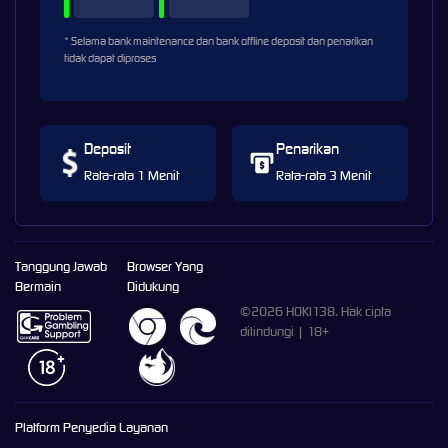
* Selama bank maintenance dan bank offline deposit dan penarikan
tidak dapat diproses
Deposit
Penarikan
Rata-rata 1 Menit
Rata-rata 3 Menit
Tanggung Jawab
Browser Yang
Bermain
Didukung
©2026 HOKI138. Hak cipta
dilindungi | 18+
Platform Penyedia Layanan